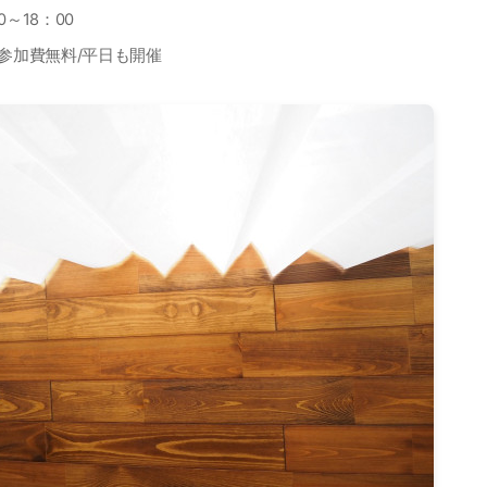
0
～
18
：
00
参加費無料
/
平日も開催