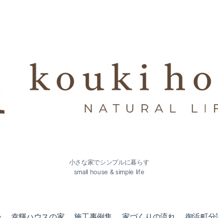
小さな家でシンプルに暮らす
small house & simple life
会
幸輝ハウスの家
施工事例集
家づくりの流れ
御浜町分