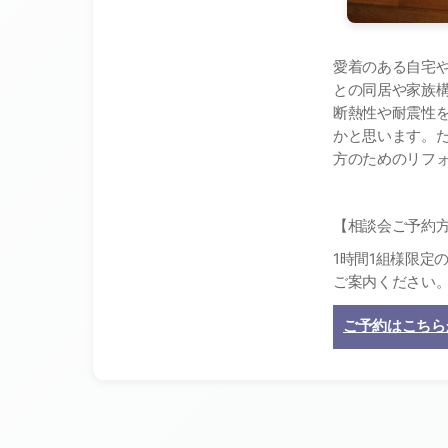
愛着のある自宅
との同居や家族
断熱性や耐震性
かと思います。
方のためのリフ
【相談会ご予約
1
時間
1
組様限定
ご案内ください
ご予約はこちら