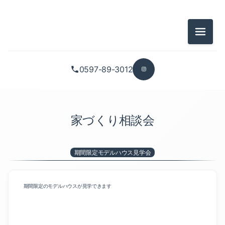
戸建住宅以外の相談会（1）
買取再販（1）
メニュ
あなたに合った個別相談会（1）
移住の方向け相談会（1）
期間限定モデルハウス見学会（1）
0597-89-3012
お持ちの土地（建替え含む）での家づくり相談会（1）
土地探しからの家づくり相談会（1）
家づくり相談会
リフォーム・リノベーション相談会（1）
期間限定モデルハウス見学会
戸建住宅以外の相談会（1）
買取再販（1）
期間限定のモデルハウスが見学できます
移住の方向け相談会（1）