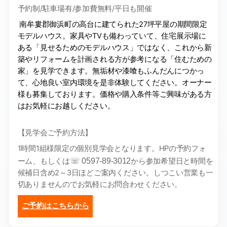
予約制
/
駐車場有
/
参加費無料
/
平日も開催
南牟婁郡御浜町の高台に建てられた27坪平屋の期間限定
モデルハウス。家具やTVも備わっていて、住宅展示場に
ある「見せるためのモデルハウス」ではなく、これから新
築やリフォームを計画される方が参考になる「住むための
家」を見学できます。無垢材や漆喰もふんだんにつかっ
て、心地良い室内環境を是非体験してください。オーナー
様も募集しております。価格や購入条件等ご興味がある方
はお気軽にお越しください。
【見学会ご予約方法】
1
時間
1
組様限定の個別見学会となります。
HP
の予約フォ
ーム、もしくは
☏ 0597-89-3012
から参加希望日と時間を
候補日含め
2
～
3
日ほどご案内ください。しつこい営業も一
切ありませんのでお気軽にお問合わせください。
ご予約はこちらから