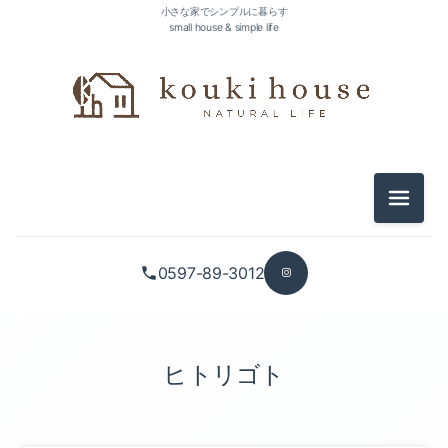
小さな家でシンプルに暮らす
small house & simple life
メニュ
0597-89-3012
ヒトリゴト