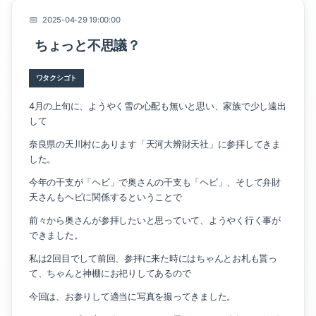
2025-04-29 19:00:00
ちょっと不思議？
幸輝ハウスのこと
ワタクシゴト
4月の上旬に、ようやく雪の心配も無いと思い、家族で少し遠出
暮らしのこと
して
家のこと
奈良県の天川村にあります「天河大辨財天社」に参拝してきま
した。
イベントのこと
今年の干支が「ヘビ」で奥さんの干支も「ヘビ」、そして弁財
天さんもヘビに関係するということで
ワタクシゴト
前々から奥さんが参拝したいと思っていて、ようやく行く事が
できました。
私は2回目でして前回、参拝に来た時にはちゃんとお札も貰っ
て、ちゃんと神棚にお祀りしてあるので
今回は、お参りして適当に写真を撮ってきました。