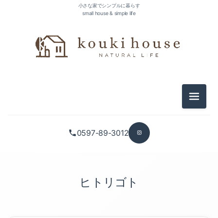
小さな家でシンプルに暮らす
small house & simple life
メニュ
0597-89-3012
ヒトリゴト