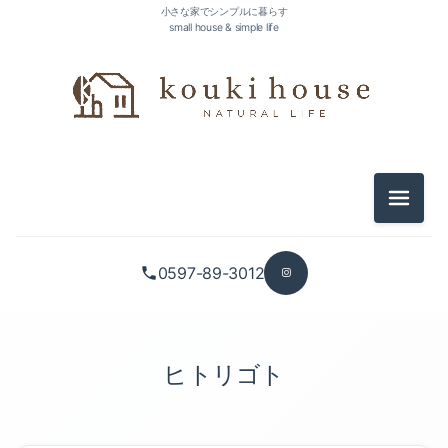
小さな家でシンプルに暮らす
small house & simple life
メニュ
0597-89-3012
ヒトリゴト