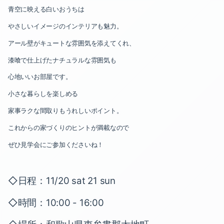
2024-07（2）
2023-12（1）
青空に映える白いおうちは
2024-06（1）
2023-09（3）
やさしいイメージのインテリアも魅力。
アール壁がキュートな雰囲気を添えてくれ、
2024-05（2）
2023-07（1）
漆喰で仕上げたナチュラルな雰囲気も
2024-04（2）
2023-06（2）
心地いいお部屋です。
2024-03（2）
2023-04（1）
小さな暮らしを楽しめる
家事ラクな間取りもうれしいポイント。
2024-02（2）
2023-03（1）
これからの家づくりのヒントが満載なので
2024-01（2）
2023-02（2）
ぜひ見学会にご参加くださいね！
2023-12（1）
2022-12（1）
◇日程：11/20 sat 21 sun
2023-09（3）
2022-11（2）
◇時間：10:00 - 16:00
2023-07（1）
2022-10（1）