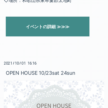
◇場所：和歌山県東牟婁郡太地町
2023-06（2）
2022-09（2）
2023-04（1）
2022-08（1）
2023-03（1）
2022-07（1）
イベントの詳細 ≫≫≫
2023-02（2）
2022-06（1）
2022-12（1）
2022-05（2）
2022-11（2）
2022-03（1）
2021
10
01 16:16
/
/
2022-10（1）
2022-02（2）
OPEN HOUSE 10/23sat 24sun
2022-09（2）
2022-01（2）
2022-08（1）
2021-12（3）
2022-07（1）
2021-11（1）