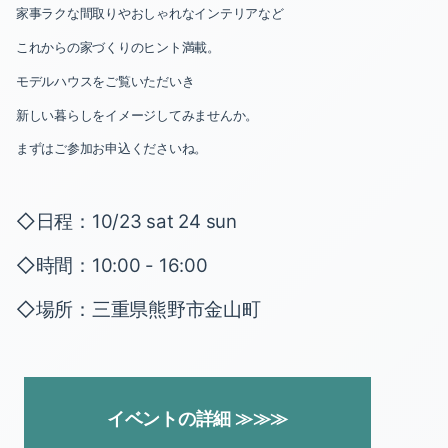
2021-07（2）
2020-10（1）
家事ラクな間取りやおしゃれなインテリアなど
これからの家づくりのヒント満載。
2021-06（1）
2020-08（1）
モデルハウスをご覧いただいき
2021-05（3）
2020-07（2）
新しい暮らしをイメージしてみませんか。
2021-02（1）
2020-06（2）
まずはご参加お申込くださいね。
2021-01（1）
2020-05（1）
◇日程：10/23 sat 24 sun
2020-12（1）
2020-04（3）
◇時間：10:00 - 16:00
2020-11（1）
2020-03（2）
◇場所：
三重県熊野市金山町
2020-10（1）
2020-02（2）
2020-08（1）
2020-07（2）
イベントの詳細 ≫≫≫