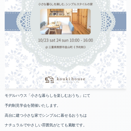
2022-06（1）
2021-10（2）
2022-05（2）
2021-09（1）
2022-03（1）
2021-08（1）
2022-02（2）
2021-07（2）
2022-01（2）
2021-06（1）
2021-12（3）
2021-05（3）
2021-11（1）
2021-02（1）
2021-10（2）
2021-01（1）
モデルハウス「小さな暮らしを楽しむおうち」にて
予約制見学会を開催いたします。
2021-09（1）
2020-12（1）
高台に建つ小さな家でシンプルに暮せるおうちは
2021-08（1）
2020-11（1）
ナチュラルでやさしい雰囲気がとても素敵です。