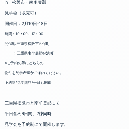
2024-07（2）
2023-12（1）
in
松阪市・南牟婁郡
見学会（販売可）
2024-06（1）
2023-09（3）
開催日：
2
月
10
日
-18
日
2024-05（2）
2023-07（1）
時間：
10
：
00
～
17
：
00
2024-04（2）
2023-06（2）
開催地
:
三重県松阪市久保町
2024-03（2）
2023-04（1）
：三重県南牟婁郡御浜町
※ご予約の際にどちらの
2024-02（2）
2023-03（1）
物件を見学希望かご案内ください。
2024-01（2）
2023-02（2）
予約制
/
見学無料
/
平日も開催
2023-12（1）
2022-12（1）
三重県松阪市と南牟婁郡にて
2023-09（3）
2022-11（2）
平日含め
日間、
棟同時
9
2
2023-07（1）
2022-10（1）
見学会を予約制にて開催します。