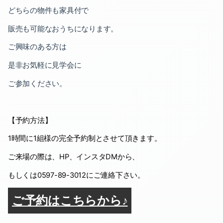
2023-06（2）
2022-09（2）
どちらの物件も家具付で
2023-04（1）
2022-08（1）
販売も可能なおうちになります。
ご興味のある方は
2023-03（1）
2022-07（1）
是非お気軽に見学会に
2023-02（2）
2022-06（1）
ご参加ください。
2022-12（1）
2022-05（2）
2022-11（2）
2022-03（1）
【予約方法】
2022-10（1）
2022-02（2）
1
時間に
1
組様の完全予約制とさせて頂きます。
ご来場の際は、
HP
、インスタ
DM
から、
2022-09（2）
2022-01（2）
もしくは
0597-89-3012
にご連絡下さい。
2022-08（1）
2021-12（3）
ご予約はこちらから♪
2022-07（1）
2021-11（1）