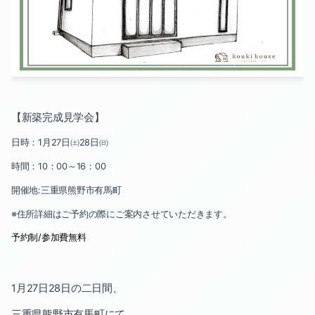
2021-07（2）
2020-10（1）
2021-06（1）
2020-08（1）
2021-05（3）
2020-07（2）
2021-02（1）
2020-06（2）
【新築完成見学会】
2021-01（1）
2020-05（1）
日時：
1
月
27
日㈯
28
日㈰
2020-12（1）
2020-04（3）
時間：
10
：
00
～
16
：
00
開催地
:
三重県熊野市有馬町
2020-11（1）
2020-03（2）
※住所詳細はご予約の際にご案内させていただきます。
2020-10（1）
2020-02（2）
予約制
/
参加費無料
2020-08（1）
1
月
27
日
28
日の二日間、
2020-07（2）
三重県熊野市有馬町にて