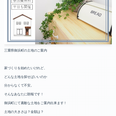
2021-07（2）
2020-10（1）
2021-06（1）
2020-08（1）
2021-05（3）
2020-07（2）
2021-02（1）
2020-06（2）
2021-01（1）
2020-05（1）
三重県御浜町の土地のご案内
2020-12（1）
2020-04（3）
家づくりを始めたいけれど、
2020-11（1）
2020-03（2）
どんな土地を探せばいいのか
2020-10（1）
2020-02（2）
分からなくて不安。
そんなあなたに朗報です！
2020-08（1）
御浜町にて素敵な土地をご案内出来ます！
2020-07（2）
土地の大きさは？金額は？