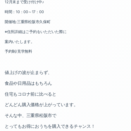
2024-07（2）
2023-12（1）
12
月末まで受け付け中♪
時間：
10
：
00
～
17
：
00
2024-06（1）
2023-09（3）
開催地
:
三重県松阪市久保町
2024-05（2）
2023-07（1）
※住所詳細はご予約をいただいた際に
2024-04（2）
2023-06（2）
案内いたします。
予約制
/
見学無料
2024-03（2）
2023-04（1）
2024-02（2）
2023-03（1）
値上げの波が止まらず、
2024-01（2）
2023-02（2）
食品や日用品はもちろん
2023-12（1）
2022-12（1）
住宅もコロナ前に比べると
どんどん購入価格が上がっています。
2023-09（3）
2022-11（2）
そんな中、三重県松阪市で
2023-07（1）
2022-10（1）
とってもお得におうちを購入できるチャンス！