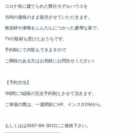
2023-06（2）
2022-09（2）
コロナ前に建てられた弊社モデルハウスを
2023-04（1）
2022-08（1）
当時の価格のまま販売させていただきます。
無垢材や漆喰をふんだんにつかった豪華な家で、
2023-03（1）
2022-07（1）
の取材も受けたおうちです。
TV
2023-02（2）
2022-06（1）
予約制にて内覧もできますので
2022-12（1）
2022-05（2）
ご興味のある方はお気軽にお問合せください♪
2022-11（2）
2022-03（1）
2022-10（1）
2022-02（2）
【予約方法】
1
時間に
1
組様の完全予約制とさせて頂きます。
2022-09（2）
2022-01（2）
ご来場の際は、一週間前に
HP
、インスタ
DM
から、
2022-08（1）
2021-12（3）
2022-07（1）
2021-11（1）
もしくはは
0597-89-3012
にご連絡下さい。