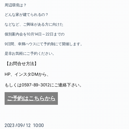
2020-06（2）
周辺環境は？
どんな家が建てられるの？
2020-05（1）
などなど、ご興味がある方に向けた
2020-04（3）
個別案内会を
10
月
14
日～
22
日までの
2020-03（2）
9
日間、幸輝ハウスにて予約制にて開催します。
是非お気軽にご予約ください。
2020-02（2）
【お問合せ方法】
HP
、インスタ
DM
から、
もしくは
0597-89-3012
にご連絡下さい。
ご予約はこちらから
2023
09
12 10:00
/
/