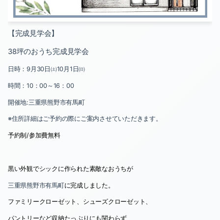
【完成見学会】
38
坪のおうち完成見学会
日時：
9
月
30
日㈯
10
月
1
日㈰
時間：
10
：
00
～
16
：
00
開催地
:
三重県熊野市有馬町
※住所詳細はご予約の際にご案内させていただきます。
予約制
/
参加費無料
黒い外観でシックに作られた素敵なおうちが
三重県熊野市有馬町
に完成しました。
ファミリークローゼット、シューズクローゼット、
パントリーなど収納たっぷりにも関わらず