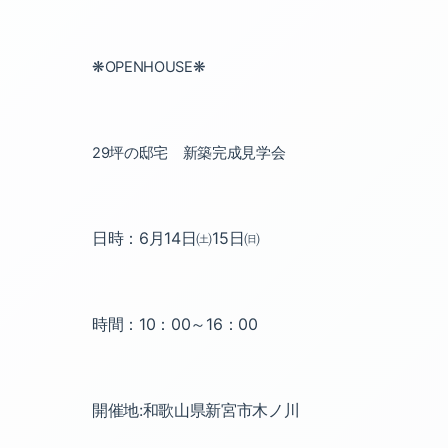
OPENHOUSE
❋
❋
29
坪の邸宅 新築完成見学会
日時：
6
月
14
日㈯
15
日㈰
時間：
10
：
00
～
16
：
00
開催地
:
和歌山県新宮市木ノ川