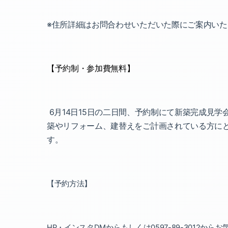
※住所詳細はお問合わせいただいた際にご案内いた
【予約制・参加費無料】
6
月
14
日
15
日の二日間、予約制にて新築完成見学
築やリフォーム、建替えをご計画されている方に
す。
【予約方法】
HP
・インスタ
DM
から
もしくは
0597-89-3012
から
お