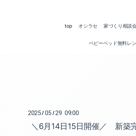
top
オシラセ
家づくり相談
ベビーベッド無料レ
2025
05
29 09:00
/
/
＼6月14日15日開催／ 新築