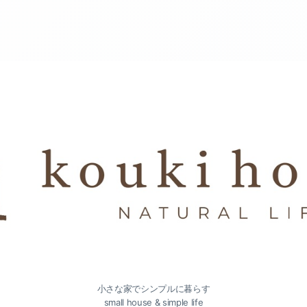
小さな家でシンプルに暮らす
small house & simple life