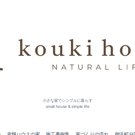
小さな家でシンプルに暮らす
small house & simple life
会
幸輝ハウスの家
施工事例集
家づくりの流れ
御浜町分