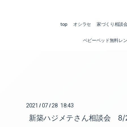
top
オシラセ
家づくり相談
ベビーベッド無料レ
2021
07
28 18:43
/
/
新築ハジメテさん相談会 8/21 s