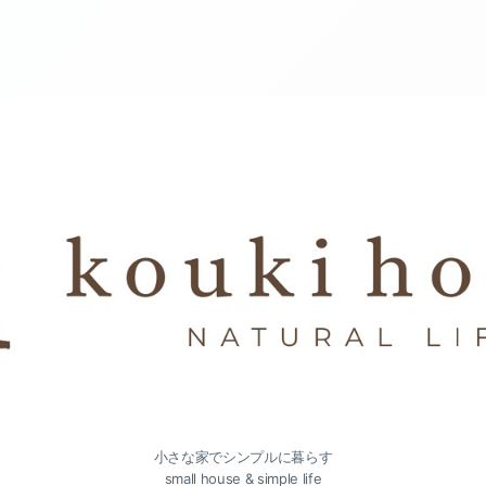
小さな家でシンプルに暮らす
small house & simple life