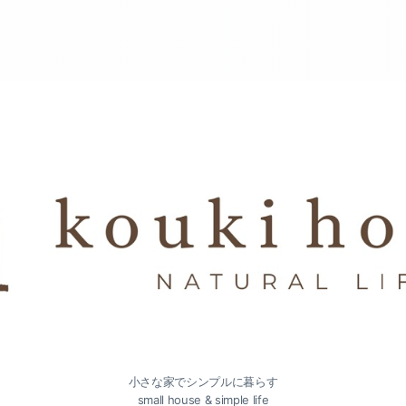
小さな家でシンプルに暮らす
small house & simple life