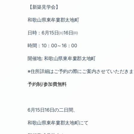
【新築見学会】
和歌山県東牟婁郡太地町
日時：
6
月
15
日㈯
16
日㈰
時間：
10
：
00
～
16
：
00
開催地
:
和歌山県東牟婁郡太地町
※住所詳細はご予約の際にご案内させていただきま
予約制
/
参加費無料
6
月
15
日
16
日の二日間、
和歌山県東牟婁郡太地町にて