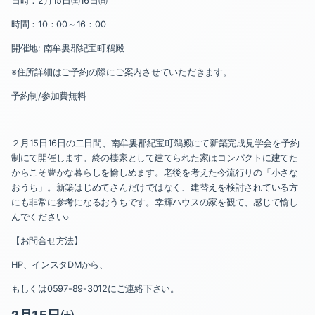
日時：
2
月
15
日㈯
16
日㈰
2024-07（2）
2023-12（1）
時間：
10
：
00
～
16
：
00
2024-06（1）
2023-09（3）
開催地
:
南牟婁郡紀宝町鵜殿
2024-05（2）
2023-07（1）
※住所詳細はご予約の際にご案内させていただきます。
予約制
/
参加費無料
2024-04（2）
2023-06（2）
2024-03（2）
2023-04（1）
２月
15
日
16
日の二日間、南牟婁郡紀宝町鵜殿にて新築完成見学会を予約
制にて開催します。終の棲家として建てられた家はコンパクトに建てた
2024-02（2）
2023-03（1）
からこそ豊かな暮らしを愉しめます。老後を考えた今流行りの「小さな
おうち」。新築はじめてさんだけではなく、建替えを検討されている方
2024-01（2）
2023-02（2）
にも非常に参考になるおうちです。幸輝ハウスの家を観て、感じて愉し
んでください♪
2023-12（1）
2022-12（1）
【お問合せ方法】
2023-09（3）
2022-11（2）
HP
、インスタ
DM
から、
2023-07（1）
2022-10（1）
もしくは
0597-89-3012
にご連絡下さい。