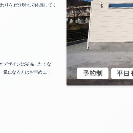
だわりを
ぜひ現地で体感してく
。
どデザインは妥協したくな
、
気になる方はお早めに！