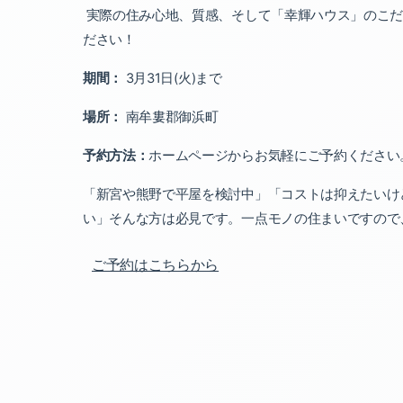
実際の住み心地、質感、そして「幸輝ハウス」のこ
ださい！
期間：
3
月
31
日
(
火
)
まで
場所：
南牟婁郡御浜町
予約方法：
ホームページからお気軽にご予約ください
「新宮や熊野で平屋を検討中」
「コストは抑えたいけ
い」
そんな方は必見です。一点モノの住まいですので
ご予約はこちらから