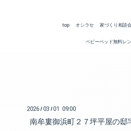
top
オシラセ
家づくり相談
ベビーベッド無料レ
2026
03
01 09:00
/
/
南牟婁御浜町２７坪平屋の邸