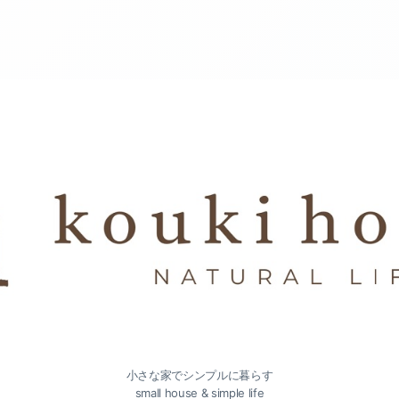
小さな家でシンプルに暮らす
small house & simple life