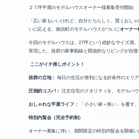
２７坪平屋のモデルハウス
オーナー様募集受付開始
「広い家もいいけれど、
自分たちらしく、
賢くおしゃ
いに応える、
御浜町のモデルハウスがついに
オーナー
今回のモデルハウスは、
27
坪という絶妙なサイズ感。
実現した、
抜群の家事動線と開放的なリビングが自慢
ここがイチ推しポイント！
抜群の立地：
毎日の生活が便利になる好条件のエリア
圧倒的コスパ：
注文住宅のクオリティを、
モデルハ
おしゃれな平屋ライフ：
「小さい家＝狭い」を覆す、
特別内覧会（完全予約制）
オーナー募集に伴い、期間限定の特別内覧会を開催い