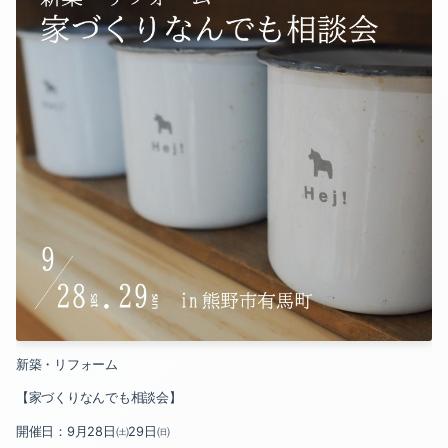
新築・リフォーム
【家づくりなんでも相談会】
開催日：
9
月
28
日㈯
29
日㈰