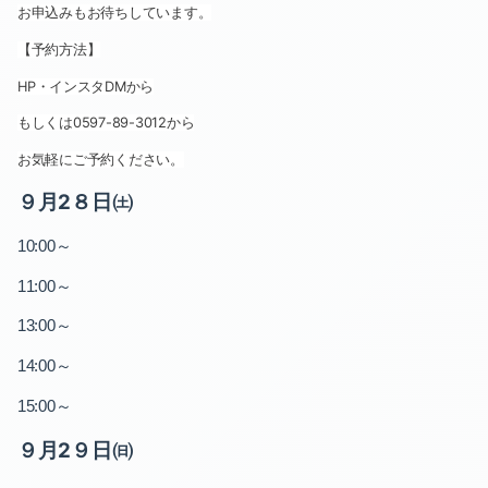
お申込みもお待ちしています。
【予約方法】
HP
・インスタ
DM
から
もしくは
0597-89-3012
から
お気軽にご予約ください。
９月2８日㈯
～
10:00
～
11:00
～
13:00
～
14:00
～
15:00
９月2９日㈰