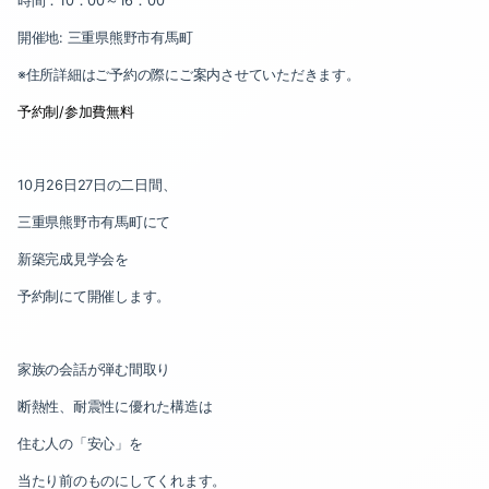
時間：
10
：
00
～
16
：
00
2024-07（2）
2023-12（1）
開催地
:
三重県熊野市有馬町
2024-06（1）
2023-09（3）
※住所詳細はご予約の際にご案内させていただきます。
2024-05（2）
2023-07（1）
予約制
/
参加費無料
2024-04（2）
2023-06（2）
10
月
26
日
27
日の二日間、
2024-03（2）
2023-04（1）
三重県熊野市有馬町にて
2024-02（2）
2023-03（1）
新築完成見学会を
予約制にて開催します。
2024-01（2）
2023-02（2）
2023-12（1）
2022-12（1）
家族の会話が弾む間取り
2023-09（3）
2022-11（2）
断熱性、耐震性に優れた構造は
住む人の「安心」を
2023-07（1）
2022-10（1）
当たり前のものにしてくれます。