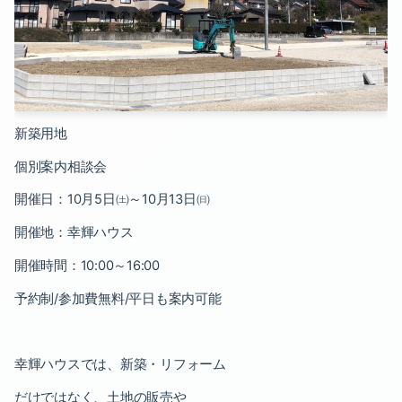
2020-06（2）
2020-05（1）
2020-04（3）
2020-03（2）
新築用地
個別案内相談会
2020-02（2）
開催日：
10
月
5
日㈯～
10
月
13
日㈰
開催地：幸輝ハウス
開催時間：
10:00
～
16:00
予約制
/
参加費無料
/
平日も案内可能
幸輝ハウスでは、新築・リフォーム
だけではなく、土地の販売や