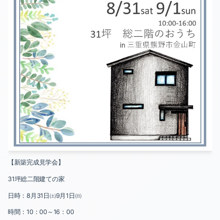
【新築完成見学会】
31
坪総二階建ての家
日時：
8
月
31
日㈯
9
月
1
日㈰
時間：
10
：
00
～
16
：
00