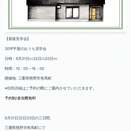
【新築見学会】
30
坪平屋のおうち見学会
日時：
9
月
21
日㈯
22
日㈰
23
日㈪
時間：
10
：
00
～
16
：
00
開催地
:
三重県熊野市有馬町
※住所詳細はご予約の際にご案内させていただきます。
予約制
/
参加費無料
9
月
21
日
22
日
23
日の三日間、
三重県熊野市有馬町にて