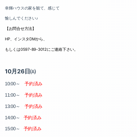
2023-06（2）
2022-09（2）
幸輝ハウスの家を観て、感じて
2023-04（1）
2022-08（1）
愉しんでください♪
2023-03（1）
【お問合せ方法】
2022-07（1）
HP
、インスタ
DM
から、
2023-02（2）
2022-06（1）
もしくは
0597-89-3012
にご連絡下さい。
2022-12（1）
2022-05（2）
2022-11（2）
10月26日㈯
2022-03（1）
～
予約済み
2022-10（1）
10:00
2022-02（2）
～
予約済み
11:00
2022-09（2）
2022-01（2）
～
予約済み
13:00
2022-08（1）
2021-12（3）
～
予約済み
14:00
2022-07（1）
2021-11（1）
～
予約済み
15:00